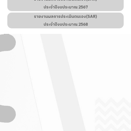
ประจำปีงบประมาณ 2567
รายงานผลการประเมินตนเอง(SAR)
ประจำปีงบประมาณ
2568
 วารสารตะแบกสัมพันธ์
" ฉบับที่ 4 / 2569