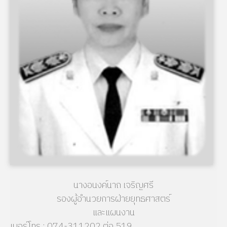
นางอนงค์นาถ เจริญศรี
รองผู้อำนวยการฝ่ายยุทธศาสตร์
และแผนงาน
เบอร์โทร : 074-311202 ต่อ 519