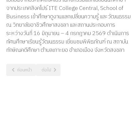
จากประเทศสิงคโปร์ ITE College Central, School of
Business เข้าศึกษาดูงานแลกเปลี่ยนความรู้ และวัฒนธรรม
ณ วิทยาลัยอาชีวศึกษาสงขลา และสถานประกอบการ
ระหว่างวันที่ 16 มิถุนายน – 4 กรกฎาคม 2569 ดำเนินการ
ทัศนศึกษาเรียนรู้วัฒนธรรม เยี่ยมชมพิพิธภัณฑ์ ณ สถาบัน
ทักษิณคดีศึกษา ตำบลเกาะยอ อำเภอเมือง จังหวัดสงขลา
เนื้อหาก่อนหน้า: พิธีทบทวนคำปฏิญาณและสวนสนาม เนื่องในวันสถาปนาคณ
เนื้อหาถัดไป: เปิดบูธนิทรรศการ กิจกรรม ม.ว. วิชาการ 
ก่อนหน้า
ต่อไป