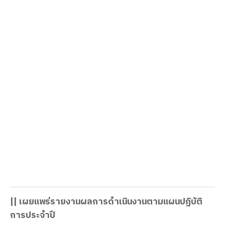
เรียน) จำนวน 70 รายการ
ประกาศขายทอดตฃาดวัสดุ
ที่ได้จากการรื้อถอนบ้านพัก
ผู้อำนวยการ
ประกาศวิทยาลัยอาชีวศึกษาสงขลา เรื่อง ขายทอด
ตลาดวัสดุที่ได้จากการรื้อถอนบ้านพักผู้อำนวยการ
เลขที่ 74/1 ถ.รามวิถี ต.บ่อยาง อ.เมือง จ.สงขลา
โดยมีรายละเอียดตามประกาศ
|| เผยแพร่รายงานผลการดำเนินงานตามแผนปฏิบัติ
การประจำปี