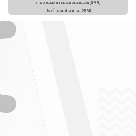
รายงานผลการประเมินตนเอง(SAR)
ประจำปีงบประมาณ
2568
 วารสารตะแบกสัมพันธ์
" ฉบับที่ 4 / 2569