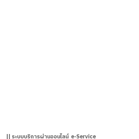
นางอมรรัตน์ จันวัฒนะ
ผู้อำนวยการวิทยาลัยอาชีวศึกษาสงขลา
|| ระบบบริการผ่านออนไลน์ e-Service