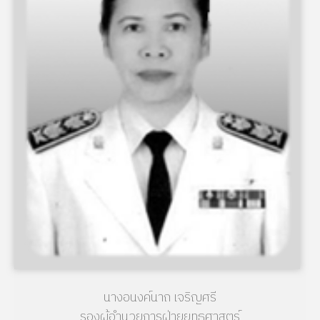
นางอนงค์นาถ เจริญศรี
รองผู้อำนวยการฝ่ายยุทธศาสตร์