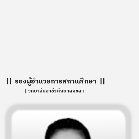
เมื่อวันที่ 1 กันยายน พ.ศ. 2481 มีชื่อว่า “
โรงเรียน ช่างต
เย็บเสื้อผ้าสงขลา
” สังกัดกรมวิชาการ กระทรวงธรรมก
โดยรับผู้สำเร็จการศึกษาชั้นประถมปีที่ 4 เข้าเรียนวิชาแผ
ช่างเย็บเสื้อผ้า แผนกช่างทอผ้า ส่วนสถานที่เรียนต้องแยก
เรียน คือ แผนกช่างเย็บเสื้อผ้าใช้อาคารชั้นล่างของบ้านพัก
ศึกษาธิการจังหวัดเป็นสถานที่เรียน (บริเวณวิทยาลัย
พยาบาลบรมราชชนนีสงขลาในปัจจุบัน)
|| รองผู้อำนวยการสถานศึกษา ||
| วิทยาลัยอาชีวศึกษาสงขลา