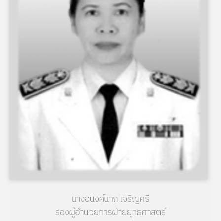
นางอนงค์นาถ เจริญศรี
รองผู้อำนวยการฝ่ายยุทธศาสตร์